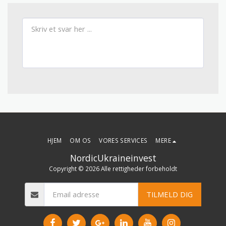
HJEM
OM OS
VORES SERVICES
MERE
NordicUkraineinvest
Copyright © 2026 Alle rettigheder forbeholdt
TILMELD DIG