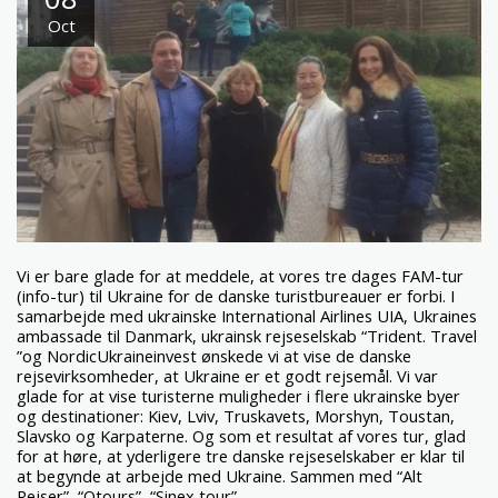
Oct
Vi er bare glade for at meddele, at vores tre dages FAM-tur
(info-tur) til Ukraine for de danske turistbureauer er forbi. I
samarbejde med ukrainske International Airlines UIA, Ukraines
ambassade til Danmark, ukrainsk rejseselskab “Trident. Travel
”og NordicUkraineinvest ønskede vi at vise de danske
rejsevirksomheder, at Ukraine er et godt rejsemål. Vi var
glade for at vise turisterne muligheder i flere ukrainske byer
og destinationer: Kiev, Lviv, Truskavets, Morshyn, Toustan,
Slavsko og Karpaterne. Og som et resultat af vores tur, glad
for at høre, at yderligere tre danske rejseselskaber er klar til
at begynde at arbejde med Ukraine. Sammen med “Alt
Rejser”, “Qtours”, “Sinex tour”.